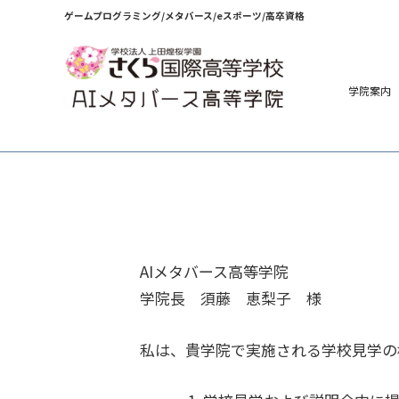
内
ゲームプログラミング/メタバース/eスポーツ/高卒資格
容
を
ス
学院案内
キ
ッ
プ
AIメタバース高等学院
学院長 須藤 恵梨子 様
私は、貴学院で実施される学校見学の