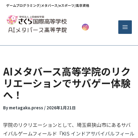
内
ゲームプログラミング/メタバース/eスポーツ/高卒資格
容
を
ス
キ
ッ
プ
AIメタバース高等学院のリク
リエーションでサバゲー体験
へ！
By
metagaku.press
/
2026年1月21日
学院のリクリエーションとして、埼玉県狭山市にあるサバ
イバルゲームフィールド『
KIS インドアサバイバルフィール